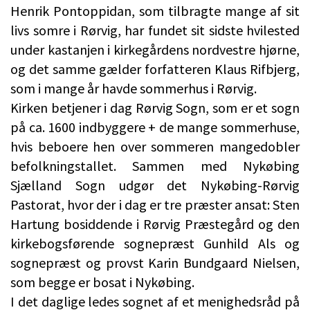
Henrik Pontoppidan, som tilbragte mange af sit
livs somre i Rørvig, har fundet sit sidste hvilested
under kastanjen i kirkegårdens nordvestre hjørne,
og det samme gælder forfatteren Klaus Rifbjerg,
som i mange år havde sommerhus i Rørvig.
Kirken betjener i dag Rørvig Sogn, som er et sogn
på ca. 1600 indbyggere + de mange sommerhuse,
hvis beboere hen over sommeren mangedobler
befolkningstallet. Sammen med Nykøbing
Sjælland Sogn udgør det Nykøbing-Rørvig
Pastorat, hvor der i dag er tre præster ansat: Sten
Hartung bosiddende i Rørvig Præstegård og den
kirkebogsførende sognepræst Gunhild Als og
sognepræst og provst Karin Bundgaard Nielsen,
som begge er bosat i Nykøbing.
I det daglige ledes sognet af et menighedsråd på