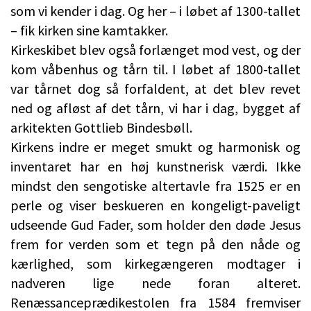
som vi kender i dag. Og her – i løbet af 1300-tallet
– fik kirken sine kamtakker.
Kirkeskibet blev også forlænget mod vest, og der
kom våbenhus og tårn til. I løbet af 1800-tallet
var tårnet dog så forfaldent, at det blev revet
ned og afløst af det tårn, vi har i dag, bygget af
arkitekten Gottlieb Bindesbøll.
Kirkens indre er meget smukt og harmonisk og
inventaret har en høj kunstnerisk værdi. Ikke
mindst den sengotiske altertavle fra 1525 er en
perle og viser beskueren en kongeligt-paveligt
udseende Gud Fader, som holder den døde Jesus
frem for verden som et tegn på den nåde og
kærlighed, som kirkegængeren modtager i
nadveren lige nede foran alteret.
Renæssanceprædikestolen fra 1584 fremviser