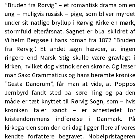
”Bruden fra Rørvig” – et romantisk drama om en
ung – muligvis russisk – pige, som bliver myrdet
under sit natlige bryllup i Rørvig Kirke en mørk,
stormfuld efterårsnat. Sagnet er bl.a. skildret af
Vilhelm Bergsøe i hans roman fra 1872 ”Bruden
fra Rørvig”. Et andet sagn hævder, at ingen
ringere end Marsk Stig skulle være gravlagt i
kirken, hvilket dog vistnok er en skrøne. Og læser
man Saxo Grammaticus og hans berømte krønike
”Gesta Danorum”, får man at vide, at Poppos
Jernbyrd fandt sted på Isøre Ting og på den
måde er tæt knyttet til Rørvig Sogn, som – hvis
krøniken taler sandt – er arnestedet for
kristendommens indførelse i Danmark. På
kirkegården som den er i dag ligger flere af vores
kendte forfattere begravet. Nobelpristageren