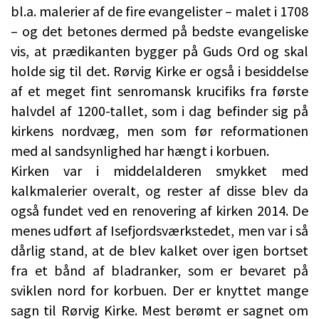
bl.a. malerier af de fire evangelister – malet i 1708
– og det betones dermed på bedste evangeliske
vis, at prædikanten bygger på Guds Ord og skal
holde sig til det. Rørvig Kirke er også i besiddelse
af et meget fint senromansk krucifiks fra første
halvdel af 1200-tallet, som i dag befinder sig på
kirkens nordvæg, men som før reformationen
med al sandsynlighed har hængt i korbuen.
Kirken var i middelalderen smykket med
kalkmalerier overalt, og rester af disse blev da
også fundet ved en renovering af kirken 2014. De
menes udført af Isefjordsværkstedet, men var i så
dårlig stand, at de blev kalket over igen bortset
fra et bånd af bladranker, som er bevaret på
sviklen nord for korbuen. Der er knyttet mange
sagn til Rørvig Kirke. Mest berømt er sagnet om